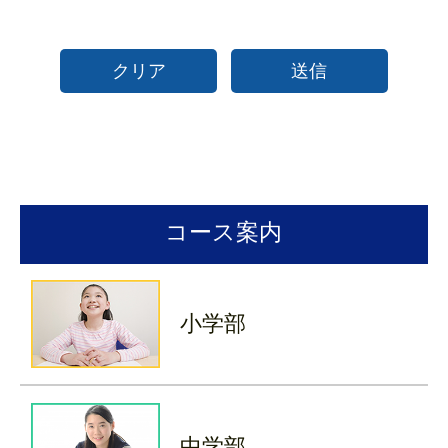
クリア
送信
コース案内
小学部
中学部